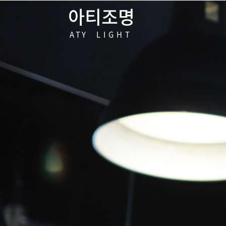
아티조명
A T Y L I G H T